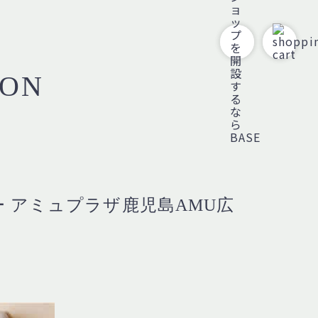
ION
ー アミュプラザ鹿児島AMU広