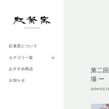
紅葉窯について
カテゴリ一覧
全商品
おすすめ商品
第二回
グラス
場 ー
お知らせ
大皿
2024/02/13
おちょこ・ぐい呑み・徳利
マグカップ
一輪挿し・花瓶・花器