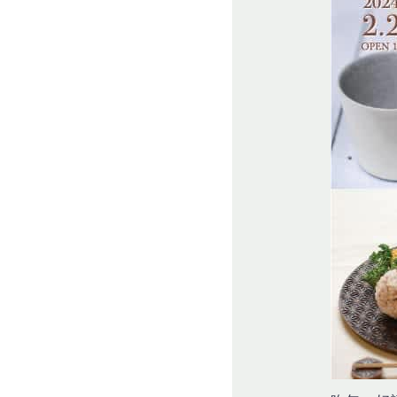
湯呑み
お椀・ボウル・鉢
茶碗・めし碗
ティーカップ
小皿
ビアグラス・ジョッキ
ワイングラス