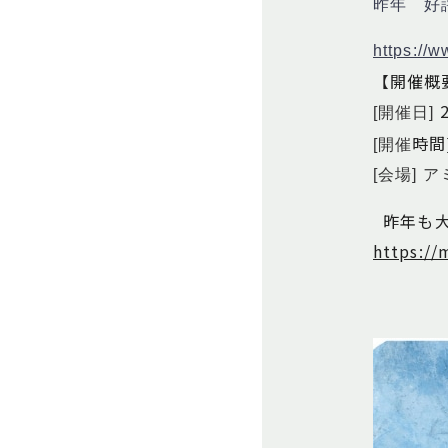
昨年 好
https://
【開催概
[開催日]
時間
[開催
[会場] 
昨年も大
https://