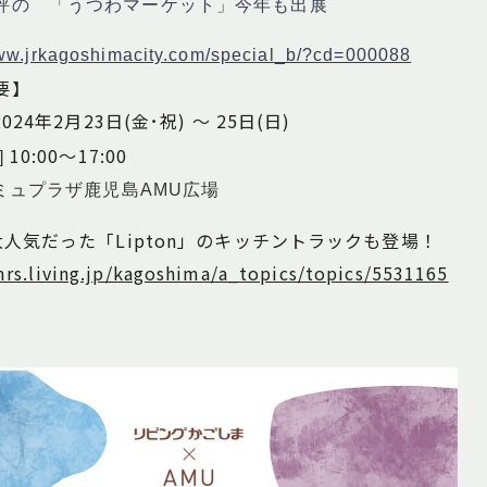
評の 「うつわマーケット」今年も出展
www.jrkagoshimacity.com/special_b/?cd=000088
要】
2024年2月23日(金･祝) ～ 25日(日)
10:00～17:00
]
アミュプラザ鹿児島AMU広場
人気だった「Lipton」のキッチントラックも登場！
mrs.living.jp/kagoshima/a_topics/topics/5531165