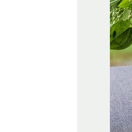
湯呑み
お椀・ボウル・鉢
茶碗・めし碗
ティーカップ
小皿
ビアグラス・ジョッキ
ワイングラス