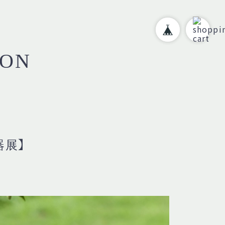
ION
器展】