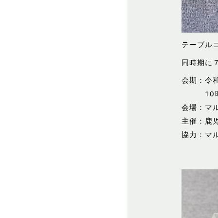
テーブル
同時期に
会期：令
10時～
会場：マ
主催：鹿
協力：マ