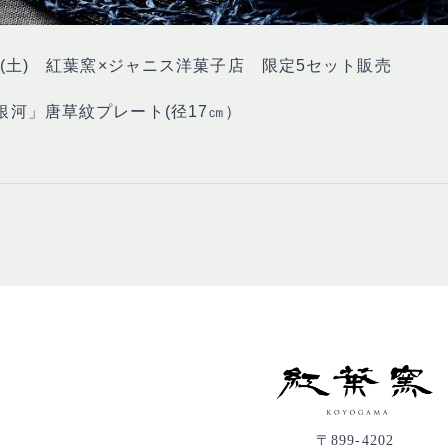
1日(土) 紅葉窯×ジャニス洋菓子店 限定5セット販売
銀河」唐草紋プレート(径17㎝）
〒899-4202