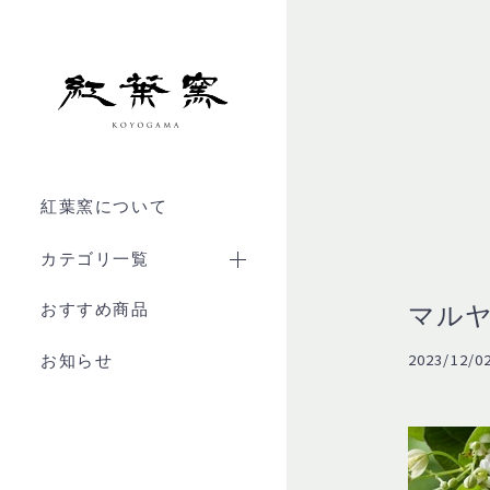
紅葉窯について
カテゴリ一覧
全商品
おすすめ商品
マルヤ
グラス
2023/12/02
お知らせ
大皿
おちょこ・ぐい呑み・徳利
マグカップ
一輪挿し・花瓶・花器