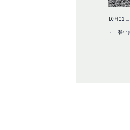
10月2
・「碧い